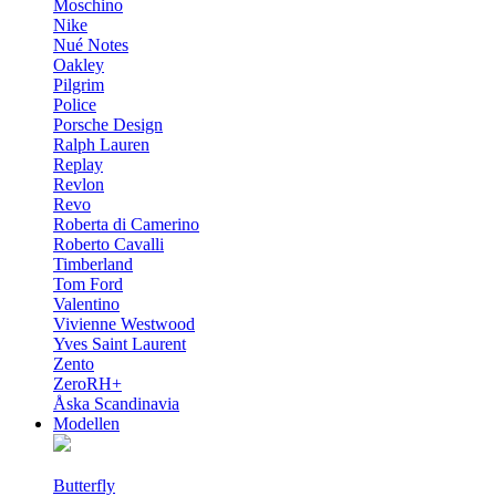
Moschino
Nike
Nué Notes
Oakley
Pilgrim
Police
Porsche Design
Ralph Lauren
Replay
Revlon
Revo
Roberta di Camerino
Roberto Cavalli
Timberland
Tom Ford
Valentino
Vivienne Westwood
Yves Saint Laurent
Zento
ZeroRH+
Åska Scandinavia
Modellen
Butterfly