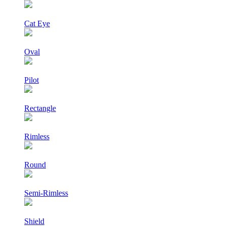
Cat Eye
Oval
Pilot
Rectangle
Rimless
Round
Semi-Rimless
Shield