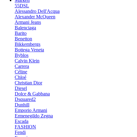
Marken
55DSL
Alessandro Dell'Acqua
Alexander McQueen
Armani Jeans
Balenciaga
Barito
Benetton
Bikkembergs
Bottega Veneta
Byblos
Calvin Klein
Carrera
Céline
Chloé
Christian Dior
Diesel
Dolce & Gabbana
Dsquared2
Dunhill
Emporio Armani
Ermenegildo Zegna
Escada
FASHION
Fendi