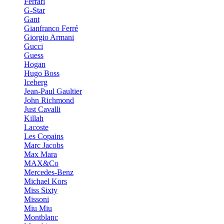
Ferrari
G-Star
Gant
Gianfranco Ferré
Giorgio Armani
Gucci
Guess
Hogan
Hugo Boss
Iceberg
Jean-Paul Gaultier
John Richmond
Just Cavalli
Killah
Lacoste
Les Copains
Marc Jacobs
Max Mara
MAX&Co
Mercedes-Benz
Michael Kors
Miss Sixty
Missoni
Miu Miu
Montblanc